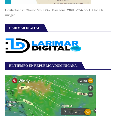
Contáctanos: C/Jaime Mota #47, Barahona. ☎️809-524-7271, Clic a la
imagen
LARIMAR DIGITAL
EL TIEMPO EN REPUBLICA DOMINICANA.