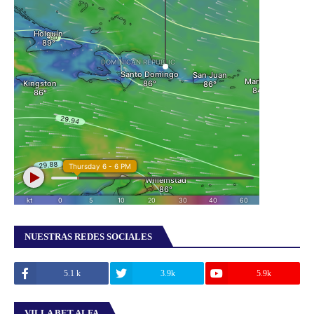
NUESTRAS REDES SOCIALES
5.1 k
3.9k
5.9k
VILLA BET ALFA