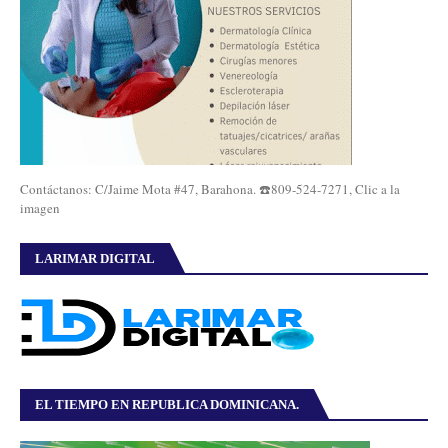
Contáctanos: C/Jaime Mota #47, Barahona. ☎️809-524-7271, Clic a la
imagen
LARIMAR DIGITAL
EL TIEMPO EN REPUBLICA DOMINICANA.