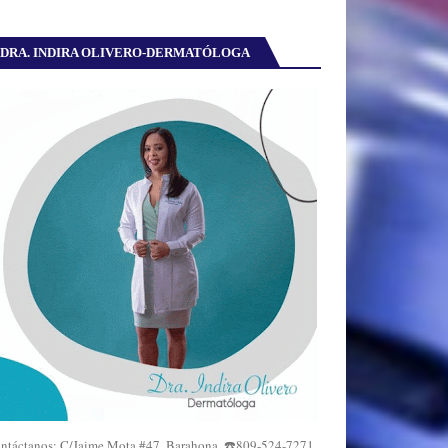
DRA. INDIRA OLIVERO-DERMATÓLOGA
ntáctanos: C/Jaime Mota #47, Barahona. ☎️809-524-7271,