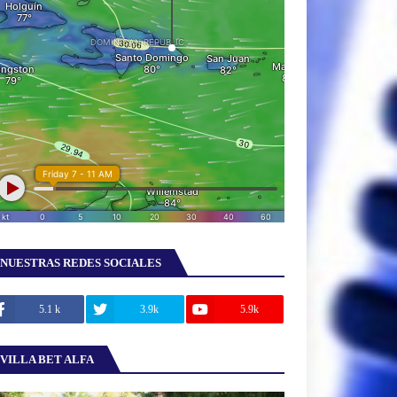
NUESTRAS REDES SOCIALES
5.1 k
3.9k
5.9k
VILLA BET ALFA