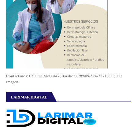
Contáctanos: C/Jaime Mota #47, Barahona. ☎️809-524-7271, Clic a la
imagen
LARIMAR DIGITAL