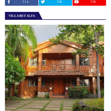
5.1 k
3.9k
5.9k
VILLA BET ALFA