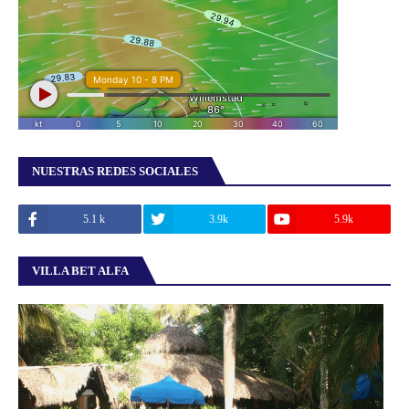
NUESTRAS REDES SOCIALES
5.1 k
3.9k
5.9k
VILLA BET ALFA