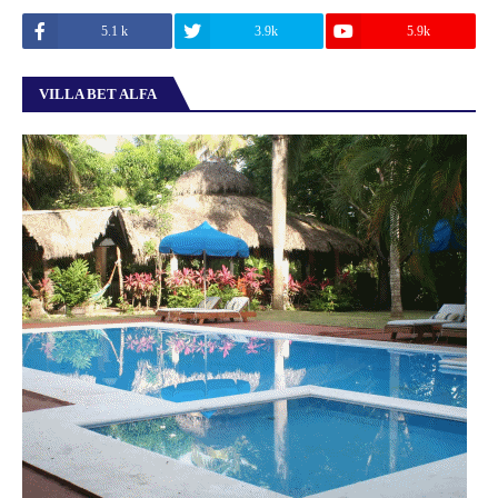
5.1 k
3.9k
5.9k
VILLA BET ALFA