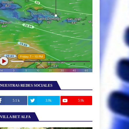
NUESTRAS REDES SOCIALES
5.1 k
3.9k
5.9k
VILLA BET ALFA