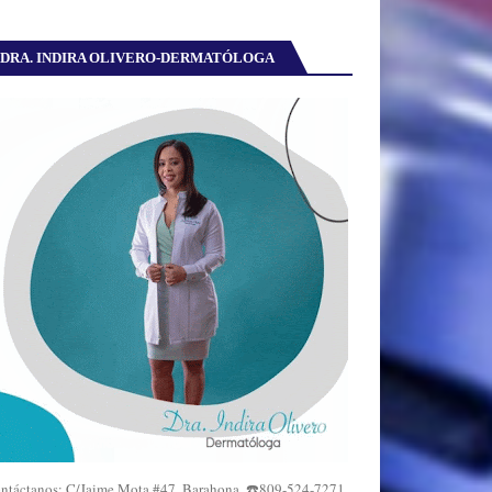
DRA. INDIRA OLIVERO-DERMATÓLOGA
ntáctanos: C/Jaime Mota #47, Barahona. ☎️809-524-7271,