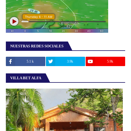
NUESTRAS REDES SOCIALES
5.1 k
3.9k
5.9k
VILLA BET ALFA