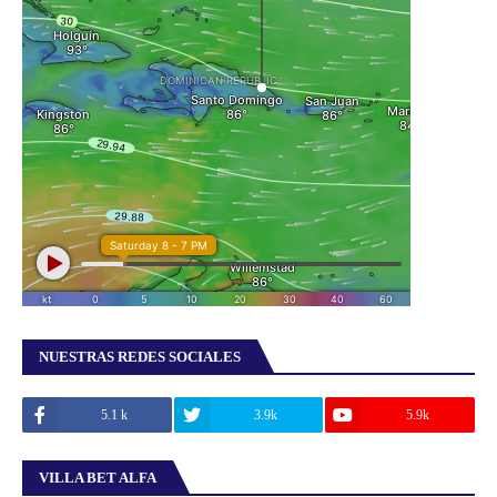
NUESTRAS REDES SOCIALES
5.1 k
3.9k
5.9k
VILLA BET ALFA