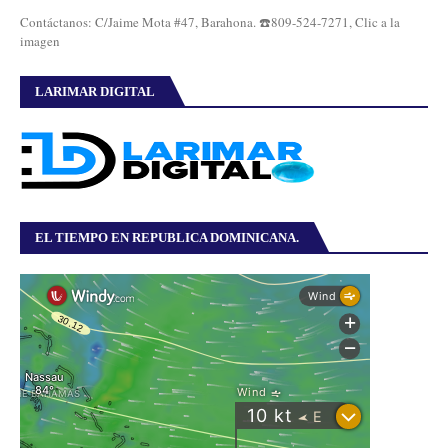
Contáctanos: C/Jaime Mota #47, Barahona. ☎️809-524-7271, Clic a la
imagen
LARIMAR DIGITAL
EL TIEMPO EN REPUBLICA DOMINICANA.