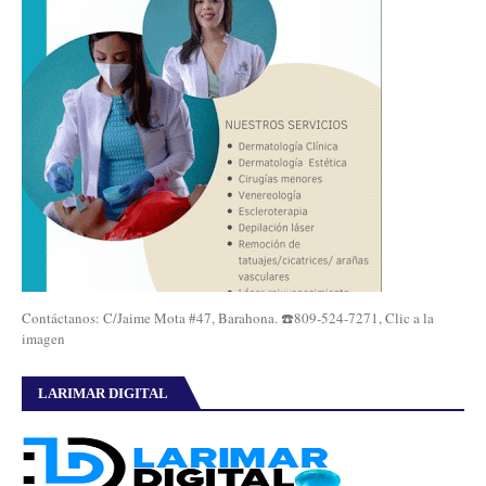
Contáctanos: C/Jaime Mota #47, Barahona. ☎️809-524-7271, Clic a la
imagen
LARIMAR DIGITAL