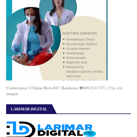
Contáctanos: C/Jaime Mota #47, Barahona. ☎️809-524-7271, Clic a la
imagen
LARIMAR DIGITAL