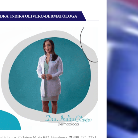
DRA. INDIRA OLIVERO-DERMATÓLOGA
ntáctanos: C/Jaime Mota #47, Barahona. ☎️809-524-7271,