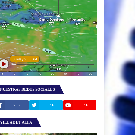
NUESTRAS REDES SOCIALES
5.1 k
3.9k
5.9k
VILLA BET ALFA