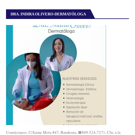
DRA. INDIRA OLIVERO-DERMATÓLOGA
Contáctanos: C/Jaime Mota #47, Barahona. ☎️809-524-7271, Clic a la