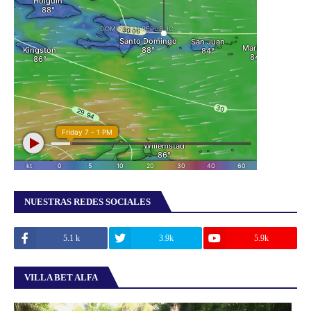
NUESTRAS REDES SOCIALES
5.1 k
3.9k
5.9k
VILLA BET ALFA