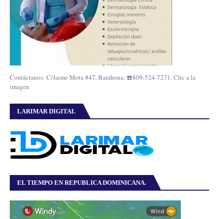
Contáctanos: C/Jaime Mota #47, Barahona. ☎️809-524-7271, Clic a la
imagen
LARIMAR DIGITAL
EL TIEMPO EN REPUBLICA DOMINICANA.