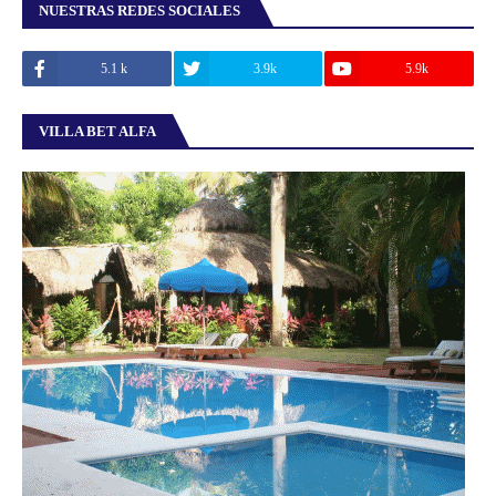
NUESTRAS REDES SOCIALES
5.1 k
3.9k
5.9k
VILLA BET ALFA