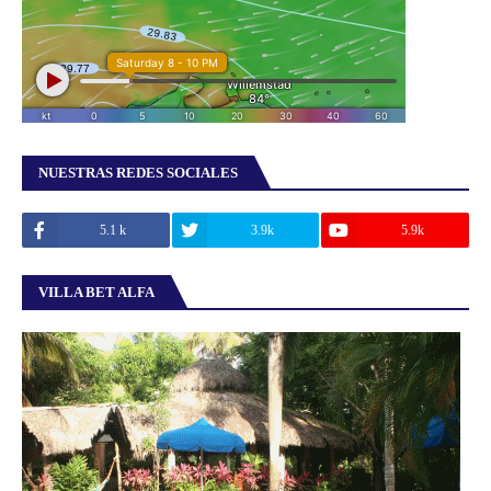
NUESTRAS REDES SOCIALES
5.1 k
3.9k
5.9k
VILLA BET ALFA