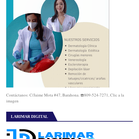
Contáctanos: C/Jaime Mota #47, Barahona. ☎️809-524-7271, Clic a la
imagen
LARIMAR DIGITAL