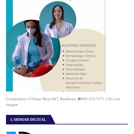
Contáctanos: C/Jaime Mota #47, Barahona. ☎️809-524-7271, Clic a la
imagen
LARIMAR DIGITAL