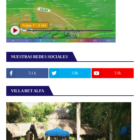
NUESTRAS REDES SOCIALES
5.1 k
3.9k
5.9k
VILLA BET ALFA