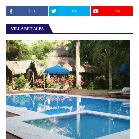
5.1 k
3.9k
5.9k
VILLA BET ALFA