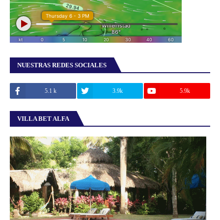
NUESTRAS REDES SOCIALES
5.1 k
3.9k
5.9k
VILLA BET ALFA