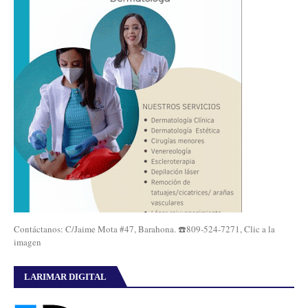
Contáctanos: C/Jaime Mota #47, Barahona. ☎️809-524-7271, Clic a la
imagen
LARIMAR DIGITAL