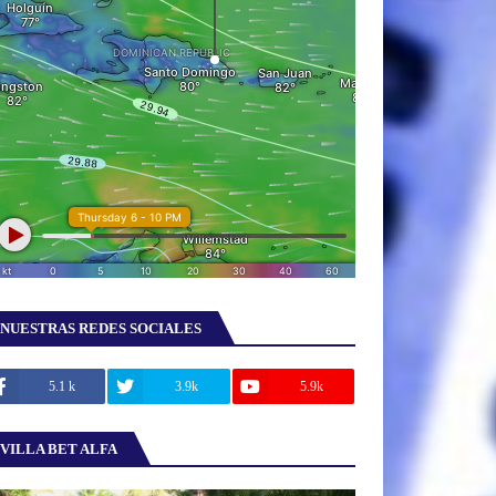
NUESTRAS REDES SOCIALES
5.1 k
3.9k
5.9k
VILLA BET ALFA