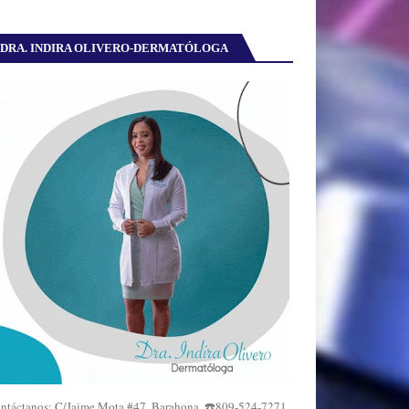
DRA. INDIRA OLIVERO-DERMATÓLOGA
ntáctanos: C/Jaime Mota #47, Barahona. ☎️809-524-7271,