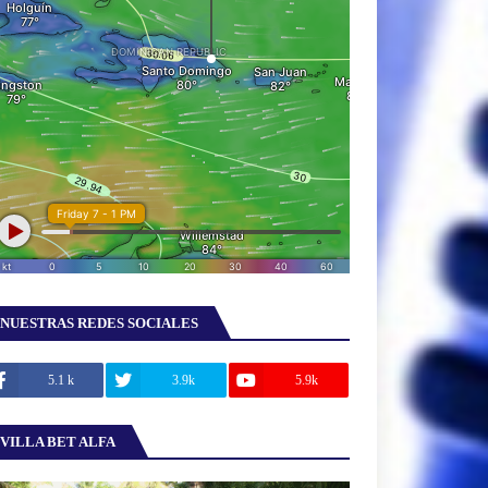
NUESTRAS REDES SOCIALES
5.1 k
3.9k
5.9k
VILLA BET ALFA