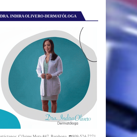
DRA. INDIRA OLIVERO-DERMATÓLOGA
ntáctanos: C/Jaime Mota #47, Barahona. ☎️809-524-7271,