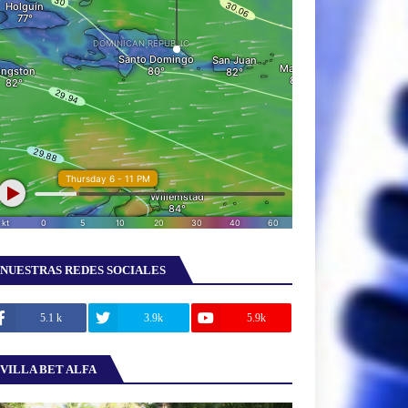
NUESTRAS REDES SOCIALES
5.1 k
3.9k
5.9k
VILLA BET ALFA