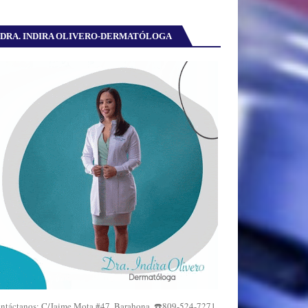
DRA. INDIRA OLIVERO-DERMATÓLOGA
ntáctanos: C/Jaime Mota #47, Barahona. ☎️809-524-7271,