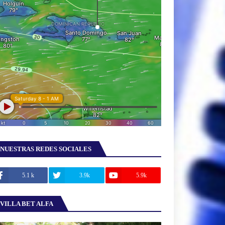
NUESTRAS REDES SOCIALES
5.1 k
3.9k
5.9k
VILLA BET ALFA