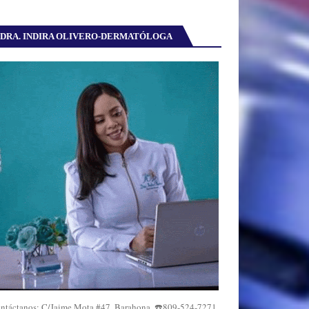
DRA. INDIRA OLIVERO-DERMATÓLOGA
ntáctanos: C/Jaime Mota #47, Barahona. ☎️809-524-7271,