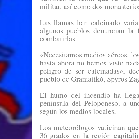
militar, así como dos monasterio
Las llamas han calcinado varia
algunos pueblos denuncian la f
combatirlas.
«Necesitamos medios aéreos, los
hasta ahora no hemos visto nada
peligro de ser calcinadas», de
pueblo de Gramatikó, Spyros Zag
El humo del incendio ha llega
península del Peloponeso, a un
según los medios locales.
Los meteorólogos vaticinan qu
36 grados en la región capitalin