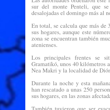
Las autoridades ordenaron este l
sur del monte Penteli, que s
desalojadas el domingo más al no
En total, se calcula que más de
sus hogares, aunque este númer
zona se encuentran también muc
atenienses.
Los principales frentes se s
Gramatikó, unos 40 kilómetros al
Nea Makri y la localidad de Dióni
Durante la noche y esta mañana,
han rescatado a unas 250 person
sus hogares, en las zonas afecta
También tuvieron que ser evacu