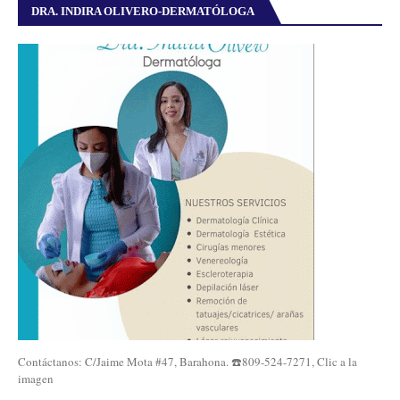
DRA. INDIRA OLIVERO-DERMATÓLOGA
Contáctanos: C/Jaime Mota #47, Barahona. ☎️809-524-7271, Clic a la
imagen