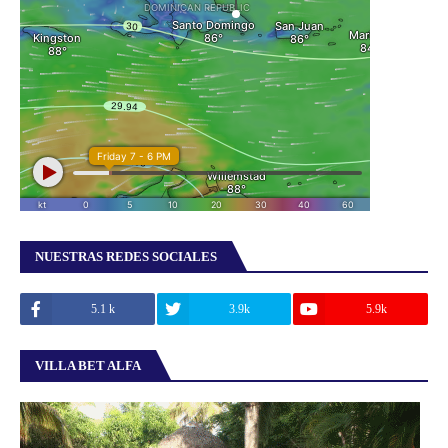
NUESTRAS REDES SOCIALES
5.1 k
3.9k
5.9k
VILLA BET ALFA