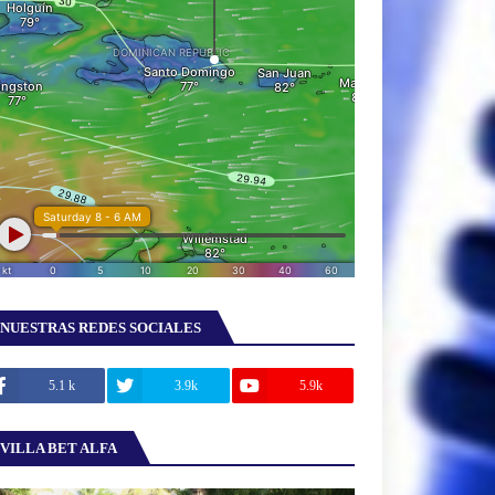
NUESTRAS REDES SOCIALES
5.1 k
3.9k
5.9k
VILLA BET ALFA