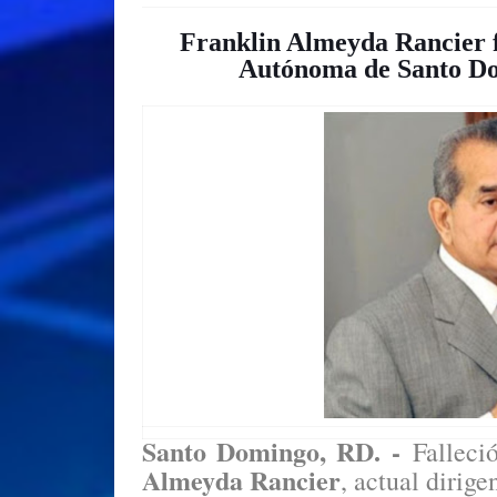
Franklin Almeyda Rancier f
Autónoma de Santo Do
Santo Domingo, RD. -
Falleció
Almeyda Rancier
, actual dirige