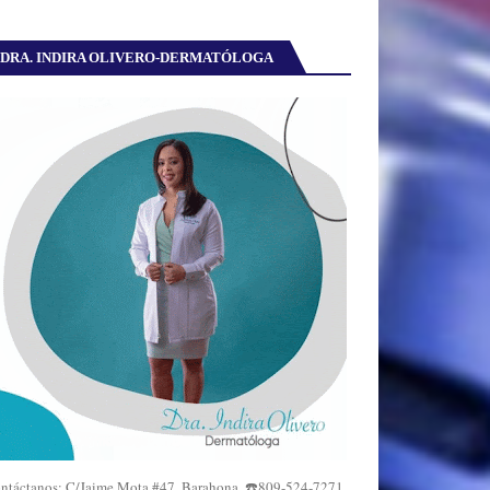
DRA. INDIRA OLIVERO-DERMATÓLOGA
ntáctanos: C/Jaime Mota #47, Barahona. ☎️809-524-7271,