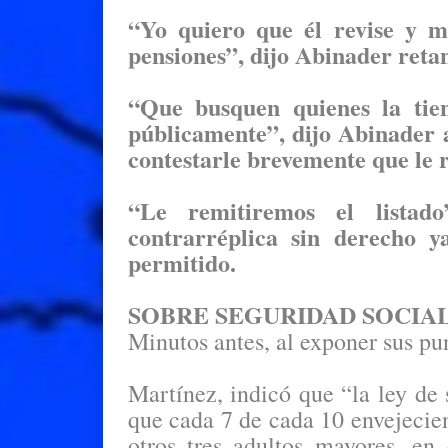
“Yo quiero que él revise y m
pensiones”, dijo Abinader reta
“Que busquen quienes la tie
públicamente”, dijo Abinader 
contestarle brevemente que le r
“Le remitiremos el listad
contrarréplica sin derecho y
permitido.
SOBRE SEGURIDAD SOCIA
Minutos antes, al exponer sus pun
Martínez, indicó que “la ley de 
que cada 7 de cada 10 envejecien
otros tres adultos mayores, en