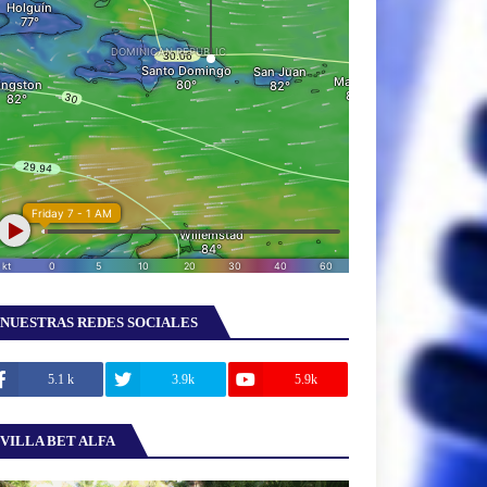
NUESTRAS REDES SOCIALES
5.1 k
3.9k
5.9k
VILLA BET ALFA