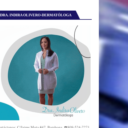
DRA. INDIRA OLIVERO-DERMATÓLOGA
ntáctanos: C/Jaime Mota #47, Barahona. ☎️809-524-7271,