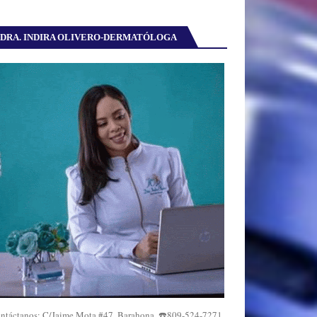
DRA. INDIRA OLIVERO-DERMATÓLOGA
ntáctanos: C/Jaime Mota #47, Barahona. ☎️809-524-7271,