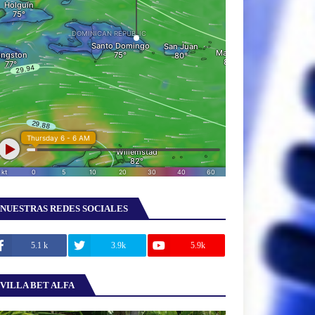
NUESTRAS REDES SOCIALES
5.1 k
3.9k
5.9k
VILLA BET ALFA