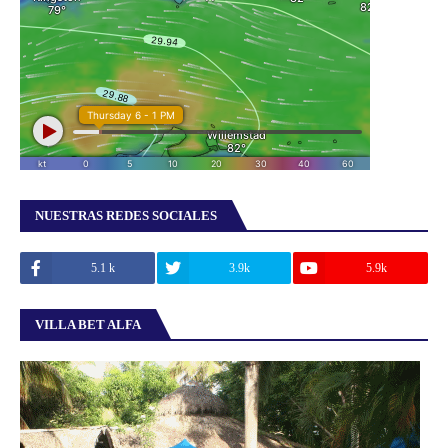
NUESTRAS REDES SOCIALES
5.1 k
3.9k
5.9k
VILLA BET ALFA