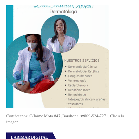
Contáctanos: C/Jaime Mota #47, Barahona. ☎️809-524-7271, Clic a la
imagen
LARIMAR DIGITAL