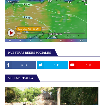
NUESTRAS REDES SOCIALES
5.1 k
3.9k
5.9k
VILLA BET ALFA