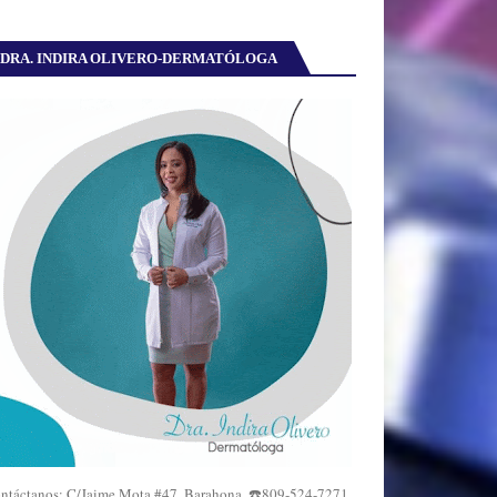
DRA. INDIRA OLIVERO-DERMATÓLOGA
ntáctanos: C/Jaime Mota #47, Barahona. ☎️809-524-7271,