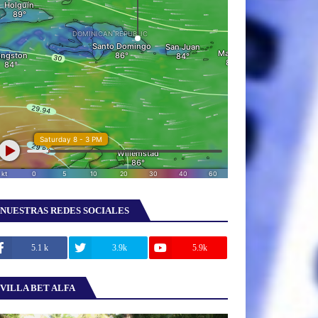
NUESTRAS REDES SOCIALES
5.1 k
3.9k
5.9k
VILLA BET ALFA