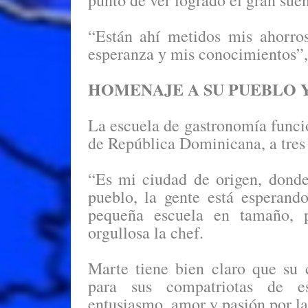
punto de ver logrado el gran sueñ
“Están ahí metidos mis ahorros
esperanza y mis conocimientos”,
HOMENAJE A SU PUEBLO 
La escuela de gastronomía funcio
de República Dominicana, a tres
“Es mi ciudad de origen, dond
pueblo, la gente está esperand
pequeña escuela en tamaño, p
orgullosa la chef.
Marte tiene bien claro que su 
para sus compatriotas de es
entusiasmo, amor y pasión por l